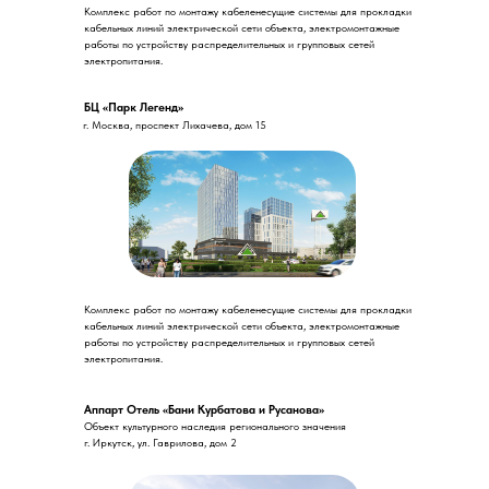
Комплекс работ по монтажу кабеленесущие системы для прокладки
кабельных линий электрической сети объекта, электромонтажные
работы по устройству распределительных и групповых сетей
электропитания.
БЦ «Парк Легенд»
г. Москва, проспект Лихачева, дом 15
Комплекс работ по монтажу кабеленесущие системы для прокладки
кабельных линий электрической сети объекта, электромонтажные
работы по устройству распределительных и групповых сетей
электропитания.
Аппарт Отель «Бани Курбатова и Русанова»
Объект культурного наследия регионального значения
г. Иркутск, ул. Гаврилова, дом 2