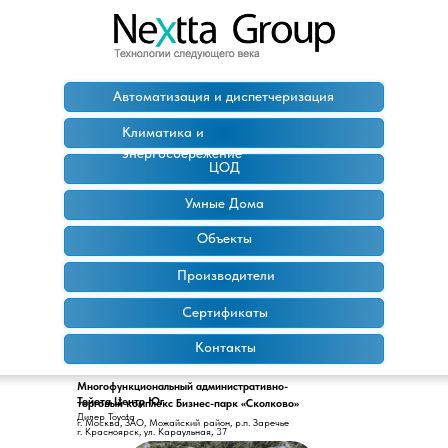
Автоматизация и диспетчеризация
Климатика и
энергосбережение
ЦОД
Умные Дома
Объекты
Производители
Сертификаты
Контакты
Многофункциональный административно-
Тойота Центр Юг
торговый комплекс Бизнес-парк «Сколково»
Дилер Toyota
г. Москва, ЗАО, Можайский район, р.п. Заречье
г. Красноярск, ул. Караульная, 37