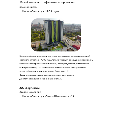
Жилой комплекс с офисными и торговыми
помещениями
г. Новосибирск, ул. 1905 года
Компанией реализована система вентиляции, площадь которой
составляет более 17000 м2. Автоматизация освещения парковки,
охранно-пожарная сигнализация, пожаротушение, автоматика
пожаротушения, автоматизация вентиляции и дымоудаления,
водоснабжения и канализации. Контроль СО.
Ввод в эксплуатацию дизельной электростанции.
Диспетчеризация инженерных систем.
ЖК «Вертикаль»
Жилой комплекс
г. Новосибирск, ул. Семьи Шамшиных, 65