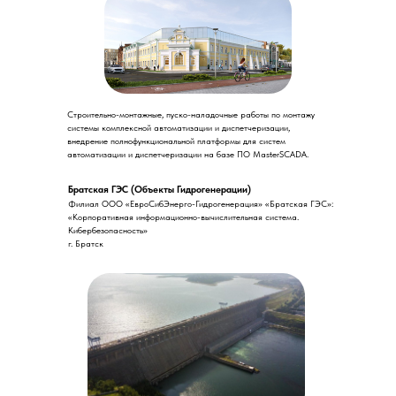
Строительно-монтажные, пуско-наладочные работы по монтажу
системы комплексной автоматизации и диспетчеризации,
внедрение полнофункциональной платформы для систем
автоматизации и диспетчеризации на базе ПО MasterSCADA.
Братская ГЭС (Объекты Гидрогенерации)
Филиал ООО «ЕвроСибЭнерго-Гидрогенерация» «Братская ГЭС»:
«Корпоративная информационно-вычислительная система.
Кибербезопасность»
г. Братск