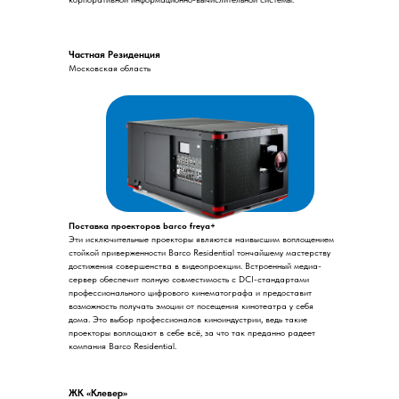
Частная Резиденция
Московская область
Поставка проекторов barco freya+
Эти исключительные проекторы являются наивысшим воплощением
стойкой приверженности Barco Residential тончайшему мастерству
достижения совершенства в видеопроекции. Встроенный медиа-
сервер обеспечит полную совместимость с DCI-стандартами
профессионального цифрового кинематографа и предоставит
возможность получать эмоции от посещения кинотеатра у себя
дома. Это выбор профессионалов киноиндустрии, ведь такие
проекторы воплощают в себе всё, за что так преданно радеет
компания Barco Residential.
ЖК «Клевер»